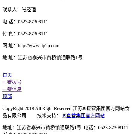
联系人：张经理
电 话：0523-87308111
传 真：0523-87308111
网 址：http://www.lip2p.com
地 址：江苏省泰兴市黄桥镇通联路1号
首页
一键拨号
一键信息
顶部
CopyRight 2018 All Right Reserved 江苏J9直营集团官方网站食
品有限公司 技术支持：
J9直营集团官方网站
地址：江苏省泰兴市黄桥镇通联路1号 电话：0523-87308111