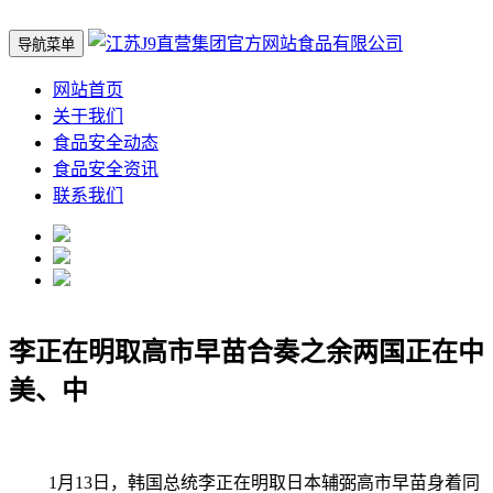
导航菜单
网站首页
关于我们
食品安全动态
食品安全资讯
联系我们
李正在明取高市早苗合奏之余两国正在中
美、中
1月13日，韩国总统李正在明取日本辅弼高市早苗身着同