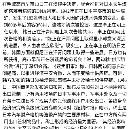
在明取高市早苗13日正在漫谈中决定，配合推进对日本长生煤
矿遇难者遗骸的DNA判定。1942年正在日本宇部市的长生煤
矿，发生了183名韩国人和日本人因矿井进水遇难的变乱。曲
到80多年后的客岁8月，遗骸才初次被挖掘。这是李正在明上
任以来，韩日正在汗青问题上初次告竣共识。 李正在明就此
次告竣的和谈暗示，“能正在汗青问题上取得虽小却意义深远
的进展，令人由衷感应欣慰”。现实上，正在李正在明访日之
前，韩国方面就但愿正在汗青问题上取得一些进展。日方也有
所获得。高市早苗正在漫谈后的记者会上说，两边就“供应链
合做”进行了深切会商。《读卖旧事》称，日韩两边同意启动
间磋商，以推进经济平安合做，从而不变稀土供应链。可是，
韩方发布的韩日领袖漫谈旧事稿并未提及稀土和供应链。1月6
日，中国商务部发布通知布告，颁布发表加强对日本两用物项
出口管制，所有两用物项向日本军事用户、军事用处以及一切
有帮于提拔日本军现实力的其他最终用户用处出口。第终身命
经济研究所高级研究员岛峰义清对《纽约时报》暗示，稀土是
日本汽车财产电机等浩繁产物的主要原材料，正在中方所有两
用出口管制物品中，稀土形成的经济最为显著。“其经济影响
可能扩大至不容轻忽的规模。”正在14日的记者会上，韩国国