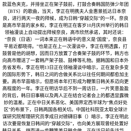
款蓝色夹克，并排坐正在架子鼓前，打鼓合奏韩国防弹少年团
（BTS）的歌曲，当天，李正在明携夫人金惠景抵达日本奈
良，进行两天一夜的拜候，成为日韩“穿越交际”的一环。奈良
是高市早苗的家乡和，李正在明正在客岁10月庆州举行的韩日
领袖漫谈上自动提出拜候奈良，高市欣然承诺，其时还说：
“奈良（日语）一词本来正在韩语中的意义是‘国度’，奈良县
平易近都晓得。”也是正在上一次漫谈中，李正在明透露，打
鼓曾是他的胡想，因而日方放置了合奏架子鼓的环节，韩方也
向高市赠送了一套韩产架子鼓、鼓棒等礼物。据韩国和日本外
务省发布，李正在明13日正在领袖漫谈中暗示，正在复杂多变
的国际形势下，韩日之间的合做关系比以往任何期间都愈加主
要。高市早苗暗示，但愿将本年打形成为鞭策日韩关系迈向更
高程度的一年。李正在明访华后不到一周访日，一片笑意盈盈
的背后，韩日旧事稿以及两人正在结合记者会上的都透显露微
妙的温差。正在中日关系恶化、美国界定西半球为“焦点好处
区”的布景下，日韩两国各相关切。中国社科院亚太取全球计
谋研究院帮理研究员李成日对磅礴旧事（）暗示，李正在明此
访次要是恢复日韩间的“穿越交际”，也向美方展现曾经处置好
韩日关系，继而进一步鞭策美日韩合做。正在访日前先访华，