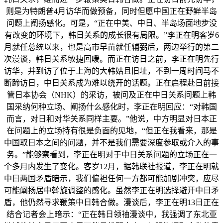
则是为特朗普4月访华而做预备，同时但愿中国正在野鲜半岛
问题上阐扬感化。可是，“正在中美、中日、半岛场面地步没
有改变的环境下，韩日关系的成长很有局限。”李正在明客岁6
月就任总统以来，也是高市早苗就任辅弼后，两边举行的第二
次漫谈，韩日关系敏捷回暖。而正在访日之前，李正在明先行
访华，并到访了位于上海的大韩姑且旧址，不到一周时间马不
断蹄访日，中日关系成为难以绕开的话题。正在启程赴日前接
管日本协会（NHK）的采访，被问及正在中日关系问题上韩
国采纳何种立场、阐扬什么感化时，李正在明回应：“对韩国
而言，对日和对华关系同样主要。”他说，中方明显对日本正
在问题上的立场持有很是负面的见地，“但正在我看来，那是
中国取日本之间的问题，并不是我们需要深度参取或介入的事
务。”能够察看到，李正在明对于中日关系问题的立场正在一
个多月内发生了变化。客岁12月，据韩联社报道，李正在明就
中日两国矛盾暗示，我们偏袒任何一方都可能加剧冲突，应尽
可能阐扬居中斡旋调整的感化。虽然李正在明选择避开中日矛
盾，他仍然寻求鞭策中日韩合做。漫谈后，李正在明13日正在
结合记者会上暗示：“正在韩日领袖漫谈中，我强调了东北亚