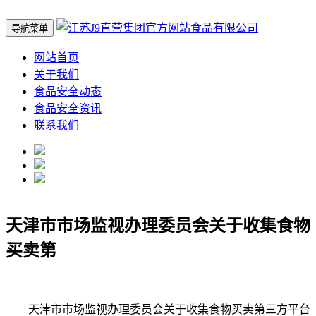
导航菜单
网站首页
关于我们
食品安全动态
食品安全资讯
联系我们
天津市市场监视办理委员会关于收集食物
买卖第
天津市市场监视办理委员会关于收集食物买卖第三方平台