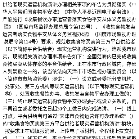
供给者现实运营机构演讲办理相关事项的布告为贯彻落实《中
华人平易近国食物平安法》《中华人平易近国电子商务法》，
严酷施行《收集餐饮办事运营者落实食物平安从体义务监视办
理》（国度市场监视办理总局令第123号）、《收集食物发卖
运营者落实食物平安从体义务监视办理》（国度市场监视办理
总局令第124号）要求，规范收集食物买卖第三方平台供给者
（以下简称平台供给者）现实运营机构演讲行为，连系我市现
实，现就相关演讲办理事项布告如下：全国范畴内已完成收集
食物买卖从体存案的平台供给者，正在本市行政区域内，存鄙
人列景象之一的，该当依法向天津市市场监视办理委员会（以
下简称市市场监管委）演讲：（一）设立或者委托分支机构、
处事处、第三方机构等现实运营机构（以下简称现实运营机
构），处置收集餐饮办事、收集发卖食物平安办理工做的；
（三）终止现实运营机构食物平安办理委托或设立关系的，自
不再设立或者委托之日起30个工做日内完成演讲。（一）线上
打点。平台供给者可通过“天津市食物运营许可办理系统”（）
的“收集食物买卖第三方平台供给者现实运营机构演讲”模块，
按要求正在线填报消息、上传电子版材料，全程线上提交打
点。（二）线下打点。平台供给者可间接到市市场监管委领取