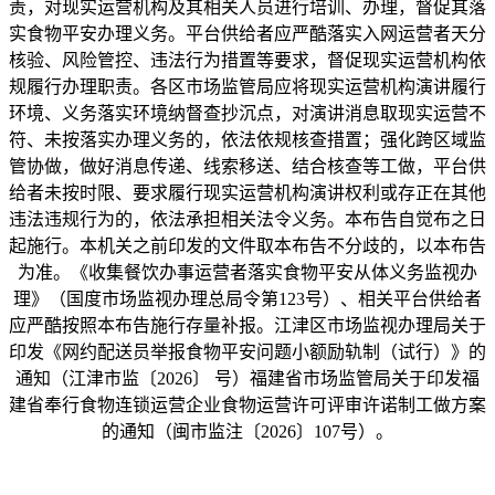
责，对现实运营机构及其相关人员进行培训、办理，督促其落
实食物平安办理义务。平台供给者应严酷落实入网运营者天分
核验、风险管控、违法行为措置等要求，督促现实运营机构依
规履行办理职责。各区市场监管局应将现实运营机构演讲履行
环境、义务落实环境纳督查抄沉点，对演讲消息取现实运营不
符、未按落实办理义务的，依法依规核查措置；强化跨区域监
管协做，做好消息传递、线索移送、结合核查等工做，平台供
给者未按时限、要求履行现实运营机构演讲权利或存正在其他
违法违规行为的，依法承担相关法令义务。本布告自觉布之日
起施行。本机关之前印发的文件取本布告不分歧的，以本布告
为准。《收集餐饮办事运营者落实食物平安从体义务监视办
理》（国度市场监视办理总局令第123号）、相关平台供给者
应严酷按照本布告施行存量补报。江津区市场监视办理局关于
印发《网约配送员举报食物平安问题小额励轨制（试行）》的
通知（江津市监〔2026〕 号）福建省市场监管局关于印发福
建省奉行食物连锁运营企业食物运营许可评审许诺制工做方案
的通知（闽市监注〔2026〕107号）。