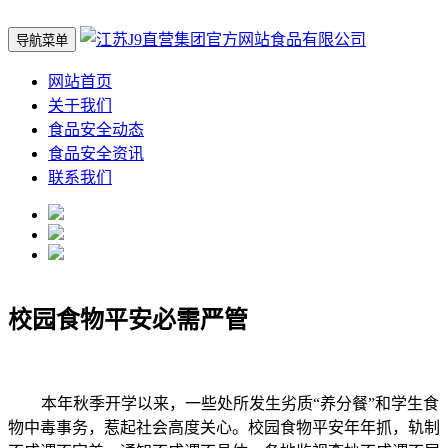
导航菜单
网站首页
关于我们
食品安全动态
食品安全资讯
联系我们
校园食物平安必需严管
本年秋季开学以来，一些处所发生劣质“养分餐”和学生食
物中毒事务，惹起社会高度关心。校园食物平安年年抓，轨制