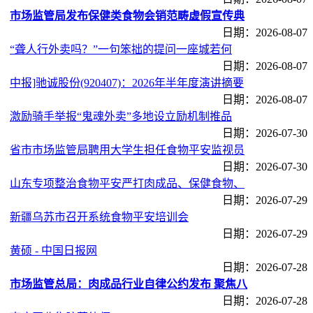
市场监管局发布保健类食物会销范畴虚假宣传典
日期：
2026-08-07
“聋人行外卖吗？”一句笨拙的提问一座城若何
日期：
2026-08-07
中报]驰诚股份(920407)：2026年半年度演讲摘要
日期：
2026-08-07
激励骑手举报“鬼魂外卖”多地设立励机制推品
日期：
2026-07-30
省市市场监管局聘用大学生担任食物平安监视员
日期：
2026-07-30
山东专项整治食物平安严打肉成品、保健食物、
日期：
2026-07-29
新疆乌苏市召开系统食物平安培训会
日期：
2026-07-29
黄硕 - 中国日报网
日期：
2026-07-28
市场监管总局：肉成品行业自律公约发布 聚焦八
日期：
2026-07-28