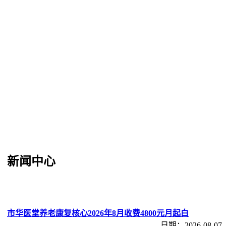
新闻中心
市华医堂养老康复核心2026年8月收费4800元月起白
日期：
2026-08-07