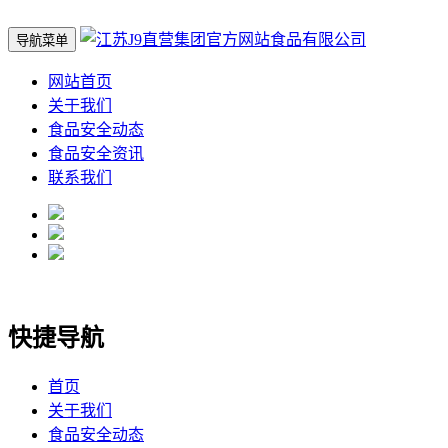
导航菜单
网站首页
关于我们
食品安全动态
食品安全资讯
联系我们
快捷导航
首页
关于我们
食品安全动态