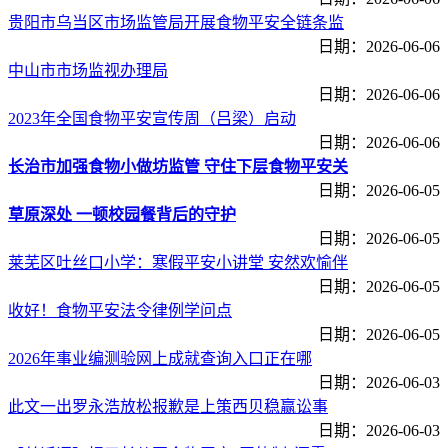
贵阳市乌当区市场监管局开展食物平安全链条监
日期：
2026-06-06
中山市市场监视办理局
日期：
2026-06-06
2023年全国食物平安宣传周（吕梁）启动
日期：
2026-06-06
长治市加强食物小做坊监管 守住下层食物平安关
日期：
2026-06-05
草原深处 一顿校园餐背后的守护
日期：
2026-06-05
莱芜区吐丝口小学：寒假平安小讲堂 安然欢愉伴
日期：
2026-06-05
收好！食物平安法令律例学问点
日期：
2026-06-05
2026年事业编测验网上成就查询入口正在哪
日期：
2026-06-03
此文一出罗永浩放松报歉是上策西贝稳赢讼事
日期：
2026-06-03