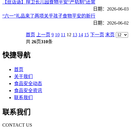
【丝话语】捍卫长儿园食物平安“严轨制”还需
日期：
2026-06-03
“六一”礼品来了两项关乎孩子食物平安的新行
日期：
2026-06-02
首页
上一页
9
10
11
12
13
14
15
下一页
末页
共
26
页
310
条
快捷导航
首页
关于我们
食品安全动态
食品安全资讯
联系我们
联系我们
CONTACT US